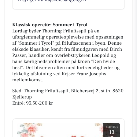
Klassisk operette: Sommer i Tyrol
Lørdag byder Thorning Friluftsspil på en
uforglemmelig operetteoplevelse med opsætningen
af "Sommer i Tyrol" på friluftsscenen i byen. Denne
elskede klassiker, kendt fra filmudgaven med Dirch
Passer, handler om overløbstrykeren Leopold og
hans kærlighedsproblemer på kroen "Den hvide
hest". Det bliver en aften med fortrædeligheder og
lykkelig afslutning ved Kejser Franz Josephs
mellemkomst.
Sted: Thorning Friluftsspil, Blichersvej 2, st th, 8620
Kjellerup
Entré: 95,50-200 kr
LØRDAG
13