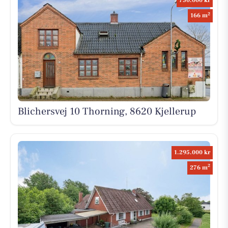
750.000 kr
2
166 m
Blichersvej 10 Thorning, 8620 Kjellerup
1.295.000 kr
2
276 m