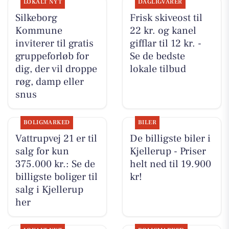
LOKALT NYT
DAGLIGVARER
Silkeborg
Frisk skiveost til
Kommune
22 kr. og kanel
inviterer til gratis
gifflar til 12 kr. -
gruppeforløb for
Se de bedste
dig, der vil droppe
lokale tilbud
røg, damp eller
snus
BOLIGMARKED
BILER
Vattrupvej 21 er til
De billigste biler i
salg for kun
Kjellerup - Priser
375.000 kr.: Se de
helt ned til 19.900
billigste boliger til
kr!
salg i Kjellerup
her