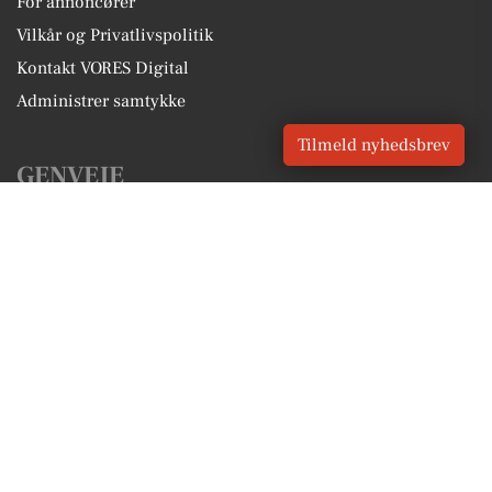
For annoncører
Vilkår og Privatlivspolitik
Kontakt VORES Digital
Administrer samtykke
Tilmeld nyhedsbrev
GENVEJE
Seneste nyt fra Kjellerup
Vores lokale erhverv
Kalenderen for Kjellerup
Fakta om Kjellerup
Erhvervsartikler
Silkeborg Kommune
Få en gratis salgsvurdering
Sponsoreret indhold