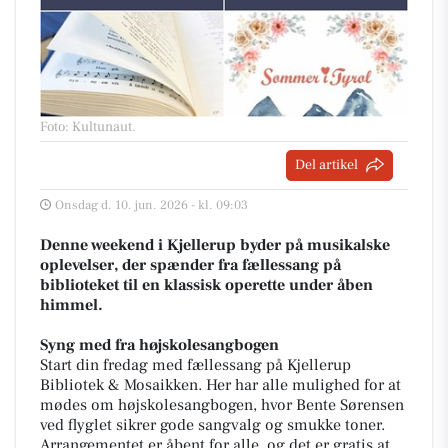
Foto: Kultunaut
.
Del artikel
Onsdag d. 10. jun. 2026 - kl. 09:03
Denne weekend i Kjellerup byder på musikalske
oplevelser, der spænder fra fællessang på
biblioteket til en klassisk operette under åben
himmel.
Syng med fra højskolesangbogen
Start din fredag med fællessang på Kjellerup
Bibliotek & Mosaikken. Her har alle mulighed for at
mødes om højskolesangbogen, hvor Bente Sørensen
ved flyglet sikrer gode sangvalg og smukke toner.
Arrangementet er åbent for alle, og det er gratis at