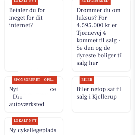
LOKALT NYT
BOLIGMARKED
Betaler du for
Drømmer du om
meget for dit
luksus? For
internet?
4.595.000 kr er
Tjørnevej 4
kommet til salg -
Se den og de
dyreste boliger til
salg her
SPONSORERET
OPSLAGSTAVLEN
BILER
Nyt fra Rs-Service
Biler netop sat til
- DIT
salg i Kjellerup
autoværksted
LOKALT NYT
Ny cykellegeplads