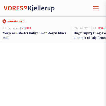
VORES
Kjellerup
Seneste nyt ›
9 timer siden |
VEJRET
09-08-2026 13:01 |
BOLI
Morgenen starter køligt – men dagen bliver
Ungstrupvej 10 og 4 a
mild
kommet til salg denne 
boligerne her.