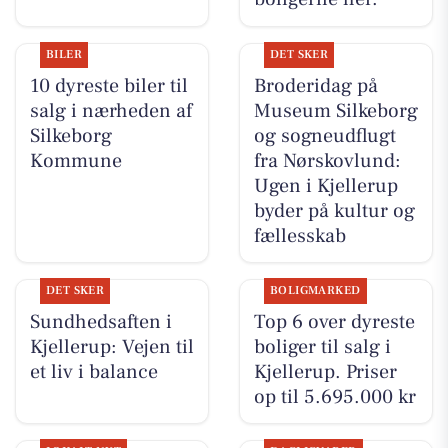
BILER
DET SKER
10 dyreste biler til
Broderidag på
salg i nærheden af
Museum Silkeborg
Silkeborg
og sogneudflugt
Kommune
fra Nørskovlund:
Ugen i Kjellerup
byder på kultur og
fællesskab
DET SKER
BOLIGMARKED
Sundhedsaften i
Top 6 over dyreste
Kjellerup: Vejen til
boliger til salg i
et liv i balance
Kjellerup. Priser
op til 5.695.000 kr