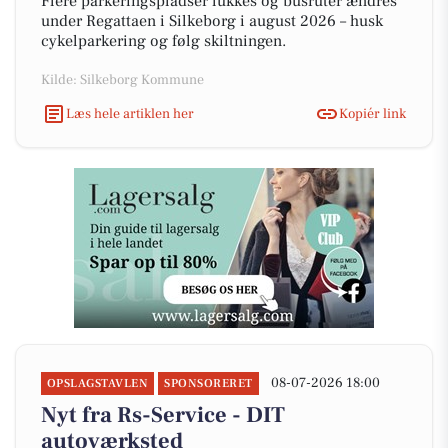
Flere parkeringspladser lukkes og busruter ændres
under Regattaen i Silkeborg i august 2026 – husk
cykelparkering og følg skiltningen.
Kilde: Silkeborg Kommune
Læs hele artiklen her
Kopiér link
08-07-2026 18:00
OPSLAGSTAVLEN
SPONSORERET
Nyt fra Rs-Service - DIT
autoværksted