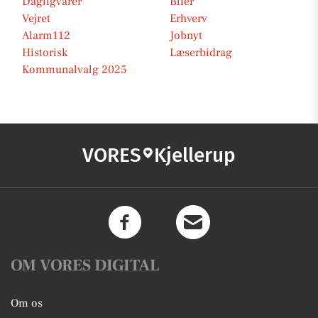
Dagligvarer
Biler
Vejret
Erhverv
Alarm112
Jobnyt
Historisk
Læserbidrag
Kommunalvalg 2025
VORES
Kjellerup
OM VORES DIGITAL
Om os