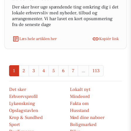
Der sker hver uge spændende ting omkring dig i det
lokale erhvervsliv med nyheder, tilbud og
arrangementer. Vi har lavet en kort opsummering
fra de seneste dage
Læs hele artiklen her
Kopiér link
1
2
3
4
5
6
7
...
113
Det sker
Lokalt nyt
Erhvervsprofil
Mindeord
Lykønskning
Fakta om
Opslagstavlen
Husstand
Krop & Sundhed
Mød dine naboer
Sport
Boligmarked