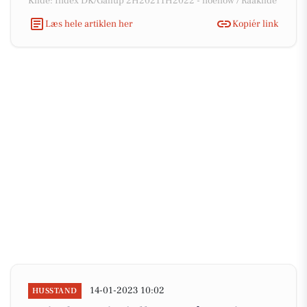
Kilde: Index DK/Gallup 2H20211H2022 - noehow / Raakilde
Læs hele artiklen her
Kopiér link
14-01-2023 10:02
HUSSTAND