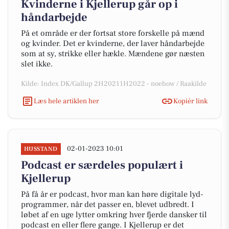
Kvinderne i Kjellerup går op i
håndarbejde
På et område er der fortsat store forskelle på mænd
og kvinder. Det er kvinderne, der laver håndarbejde
som at sy, strikke eller hækle. Mændene gør næsten
slet ikke.
Kilde: Index DK/Gallup 2H20211H2022 - noehow / Raakilde
Læs hele artiklen her
Kopiér link
02-01-2023 10:01
HUSSTAND
Podcast er særdeles populært i
Kjellerup
På få år er podcast, hvor man kan høre digitale lyd-
programmer, når det passer en, blevet udbredt. I
løbet af en uge lytter omkring hver fjerde dansker til
podcast en eller flere gange. I Kjellerup er det