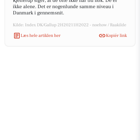
Kjellerup siger, at de ofte ikke har tid nok. De er
ikke alene. Det er nogenlunde samme niveau i
Danmark i gennemsnit.
Kilde: Index DK/Gallup 2H20211H2022 - noehow / Raakilde
Læs hele artiklen her
Kopiér link