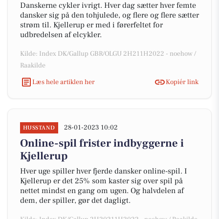
Danskerne cykler ivrigt. Hver dag sætter hver femte
dansker sig på den tohjulede, og flere og flere sætter
strøm til. Kjellerup er med i førerfeltet for
udbredelsen af elcykler.
Kilde: Index DK/Gallup GBR/OLGU 2H211H2022 - noehow /
Raakilde
Læs hele artiklen her
Kopiér link
28-01-2023 10:02
HUSSTAND
Online-spil frister indbyggerne i
Kjellerup
Hver uge spiller hver fjerde dansker online-spil. I
Kjellerup er det 25% som kaster sig over spil på
nettet mindst en gang om ugen. Og halvdelen af
dem, der spiller, gør det dagligt.