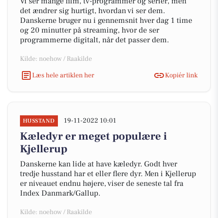
Vi ser mange film, tv-programmer og serier, men
det ændrer sig hurtigt, hvordan vi ser dem.
Danskerne bruger nu i gennemsnit hver dag 1 time
og 20 minutter på streaming, hvor de ser
programmerne digitalt, når det passer dem.
Kilde: noehow / Raakilde
Læs hele artiklen her
Kopiér link
19-11-2022 10:01
HUSSTAND
Kæledyr er meget populære i
Kjellerup
Danskerne kan lide at have kæledyr. Godt hver
tredje husstand har et eller flere dyr. Men i Kjellerup
er niveauet endnu højere, viser de seneste tal fra
Index Danmark/Gallup.
Kilde: noehow / Raakilde