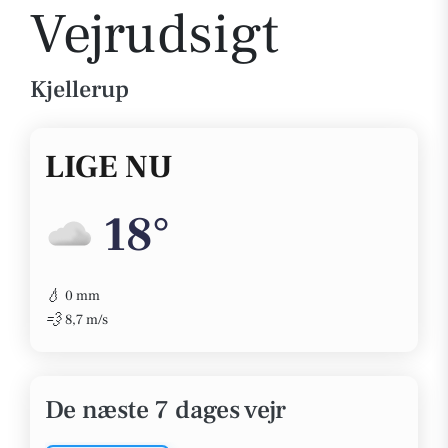
Vejrudsigt
Kjellerup
LIGE NU
18°
💧
0 mm
💨
8,7 m/s
De næste 7 dages vejr