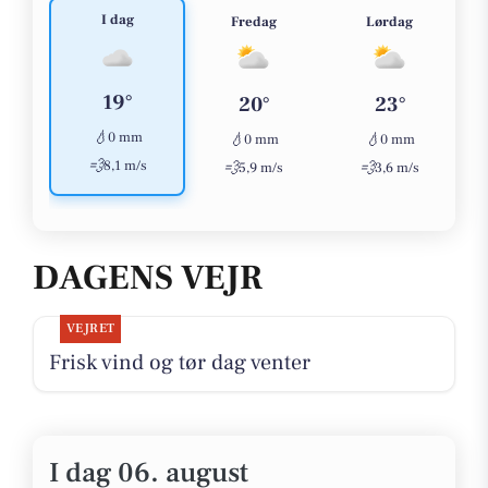
I dag
Fredag
Lørdag
19°
20°
23°
💧
0 mm
💧
💧
0 mm
0 mm
💨
8,1 m/s
💨
💨
5,9 m/s
3,6 m/s
DAGENS VEJR
VEJRET
Frisk vind og tør dag venter
I dag 06. august