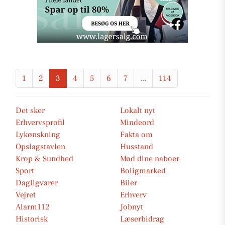
1
2
3
4
5
6
7
...
114
Det sker
Lokalt nyt
Erhvervsprofil
Mindeord
Lykønskning
Fakta om
Opslagstavlen
Husstand
Krop & Sundhed
Mød dine naboer
Sport
Boligmarked
Dagligvarer
Biler
Vejret
Erhverv
Alarm112
Jobnyt
Historisk
Læserbidrag