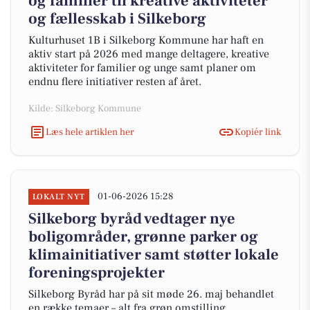
og familier til kreative aktiviteter
og fællesskab i Silkeborg
Kulturhuset 1B i Silkeborg Kommune har haft en
aktiv start på 2026 med mange deltagere, kreative
aktiviteter for familier og unge samt planer om
endnu flere initiativer resten af året.
Kilde: Silkeborg Kommune
Læs hele artiklen her
Kopiér link
01-06-2026 15:28
LOKALT NYT
Silkeborg byråd vedtager nye
boligområder, grønne parker og
klimainitiativer samt støtter lokale
foreningsprojekter
Silkeborg Byråd har på sit møde 26. maj behandlet
en række temaer – alt fra grøn omstilling,