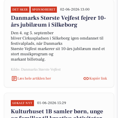
02-06-2026 13:00
DET SKER
SPONSORERET
Danmarks Største Vejfest fejrer 10-
års jubilæum i Silkeborg
Den 4. og 5. september
bliver Cirkuspladsen i Silkeborg igen omdannet til
festivalplads, når Danmarks
Største Vejfest markerer sit 10-års jubilæum med et
stort musikprogram og
markant billetsalg.
Kilde: Danmarks Største Vejfest
Læs hele artiklen her
Kopiér link
01-06-2026 15:29
LOKALT NYT
Kulturhuset 1B samler børn, unge