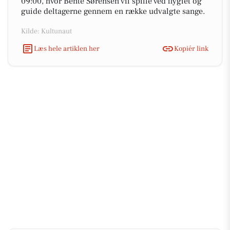
09:00, hvor Bente Sørensen vil spille ved flyglet og
guide deltagerne gennem en række udvalgte sange.
Kilde: Kultunaut
Læs hele artiklen her
Kopiér link