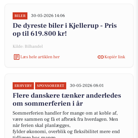
30-05-2026 14:06
BILER
De dyreste biler i Kjellerup - Pris
op til 619.800 kr!
Kilde: Bilhandel
Læs hele artiklen her
Kopiér link
30-05-2026 08:01
ERHVERV
SPONSORERET
Flere danskere tænker anderledes
om sommerferien i år
Sommerferien handler for mange om at koble af,
være sammen og få et afbræk fra hverdagen. Men
når ferien skal planlægges,
fylder økonomi, overblik og fleksibilitet mere end
tidligere hos mange