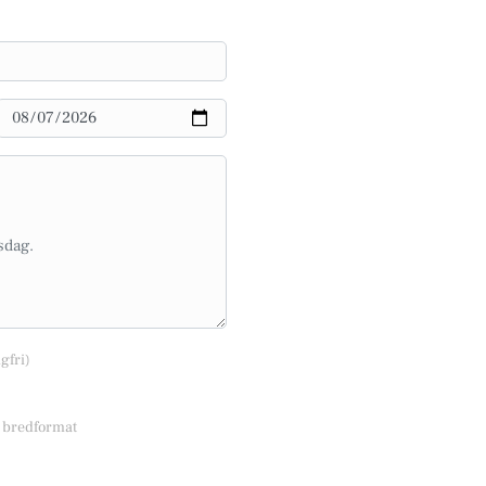
lgfri)
r bredformat