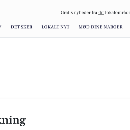
Gratis nyheder fra
dit
lokalområde
V
DET SKER
LOKALT NYT
MØD DINE NABOER
kning