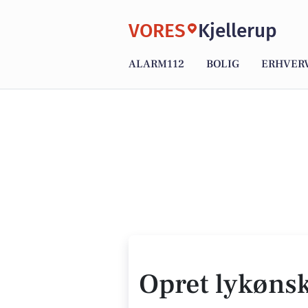
VORES
Kjellerup
ALARM112
BOLIG
ERHVER
Opret lykøns