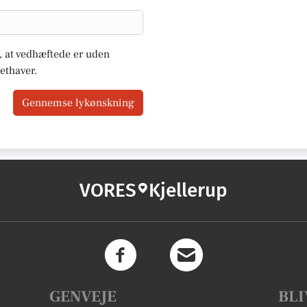
u, at vedhæftede er uden
ethaver.
Gennemse lykønskning
VORES
Kjellerup
GENVEJE
BLI