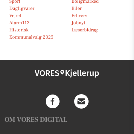
Sport
Boligmarked
Dagligvarer
Biler
Vejret
Erhverv
Alarm112
Jobnyt
Historisk
Læserbidrag
Kommunalvalg 2025
VORES
Kjellerup
OM VORES DIGITAL