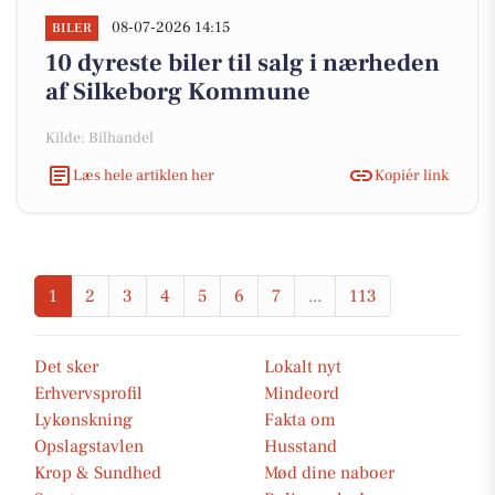
08-07-2026 14:15
BILER
10 dyreste biler til salg i nærheden
af Silkeborg Kommune
Kilde: Bilhandel
Læs hele artiklen her
Kopiér link
1
2
3
4
5
6
7
...
113
Det sker
Lokalt nyt
Erhvervsprofil
Mindeord
Lykønskning
Fakta om
Opslagstavlen
Husstand
Krop & Sundhed
Mød dine naboer