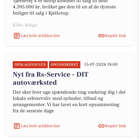
Tjørnevej 4 er netop kommet til salg til hele
4.595.000 kr, hvilket gør den til en af de dyreste
boliger til salg i Kjellerup.
Kilde: Boliga
Læs hele artiklen her
Kopiér link
15-07-2026 18:00
OPSLAGSTAVLEN
SPONSORERET
Nyt fra Rs-Service - DIT
autoværksted
Der sker hver uge spændende ting omkring dig i det
lokale erhvervsliv med nyheder, tilbud og
arrangementer. Vi har lavet en kort opsummering
fra de seneste dage
Læs hele artiklen her
Kopiér link