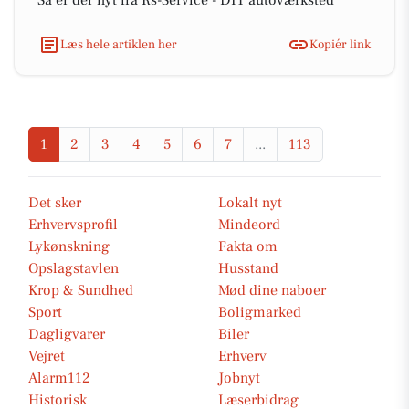
Så er der nyt fra Rs-Service - DIT autoværksted
Læs hele artiklen her
Kopiér link
1
2
3
4
5
6
7
...
113
Det sker
Lokalt nyt
Erhvervsprofil
Mindeord
Lykønskning
Fakta om
Opslagstavlen
Husstand
Krop & Sundhed
Mød dine naboer
Sport
Boligmarked
Dagligvarer
Biler
Vejret
Erhverv
Alarm112
Jobnyt
Historisk
Læserbidrag