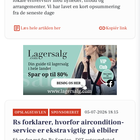
lokale erhvervsliv med nyheder, tilbud og
arrangementer. Vi har lavet en kort opsummering
fra de seneste dage
Læs hele artiklen her
Kopiér link
05-07-2026 18:15
OPSLAGSTAVLEN
SPONSORERET
Rs forklarer, hvorfor aircondition-
service er ekstra vigtig på elbiler