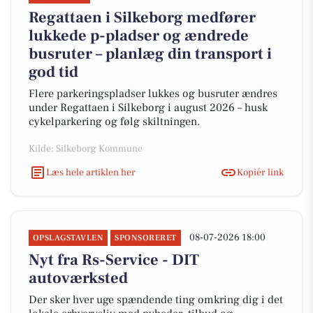
Regattaen i Silkeborg medfører
lukkede p-pladser og ændrede
busruter – planlæg din transport i
god tid
Flere parkeringspladser lukkes og busruter ændres
under Regattaen i Silkeborg i august 2026 – husk
cykelparkering og følg skiltningen.
Kilde: Silkeborg Kommune
Læs hele artiklen her
Kopiér link
08-07-2026 18:00
OPSLAGSTAVLEN
SPONSORERET
Nyt fra Rs-Service - DIT
autoværksted
Der sker hver uge spændende ting omkring dig i det