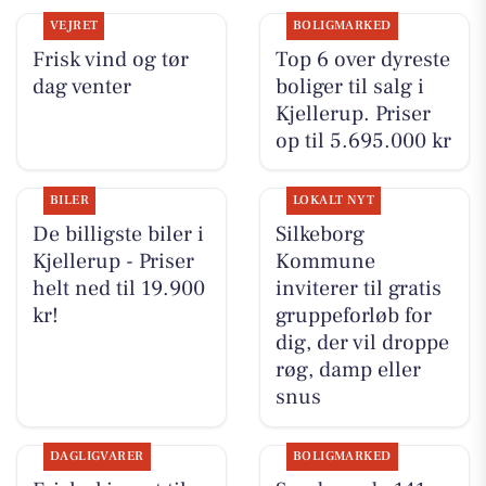
VEJRET
BOLIGMARKED
Frisk vind og tør
Top 6 over dyreste
dag venter
boliger til salg i
Kjellerup. Priser
op til 5.695.000 kr
BILER
LOKALT NYT
De billigste biler i
Silkeborg
Kjellerup - Priser
Kommune
helt ned til 19.900
inviterer til gratis
kr!
gruppeforløb for
dig, der vil droppe
røg, damp eller
snus
DAGLIGVARER
BOLIGMARKED