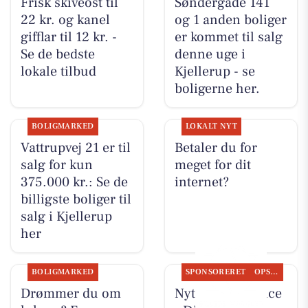
Frisk skiveost til
Søndergade 141
22 kr. og kanel
og 1 anden boliger
gifflar til 12 kr. -
er kommet til salg
Se de bedste
denne uge i
lokale tilbud
Kjellerup - se
boligerne her.
BOLIGMARKED
LOKALT NYT
Vattrupvej 21 er til
Betaler du for
salg for kun
meget for dit
375.000 kr.: Se de
internet?
billigste boliger til
salg i Kjellerup
her
BOLIGMARKED
SPONSORERET
OPSLAGSTAVLEN
Drømmer du om
Nyt fra Rs-Service