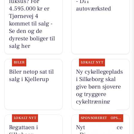
luksus? For
- DIT
4.595.000 kr er
autoværksted
Tjørnevej 4
kommet til salg -
Se den og de
dyreste boliger til
salg her
BILER
LOKALT NYT
Biler netop sat til
Ny cykellegeplads
salg i Kjellerup
i Silkeborg skal
give børn sjovere
og tryggere
cykeltræning
LOKALT NYT
SPONSORERET
OPSLAGSTAVLEN
Regattaen i
Nyt fra Rs-Service