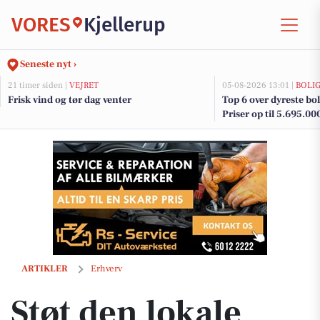
VORES
Kjellerup
Seneste nyt ›
21 timer siden |
VEJRET
05-08-2026 13:01 |
BOLI
Frisk vind og tør dag venter
Top 6 over dyreste boli
Priser op til 5.695.00
Støt den lokale handel - det gør Janni`s Køreskole
ARTIKLER
Erhverv
Støt den lokale