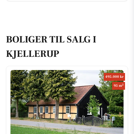
BOLIGER TIL SALG I
KJELLERUP
495.000 kr
2
95 m