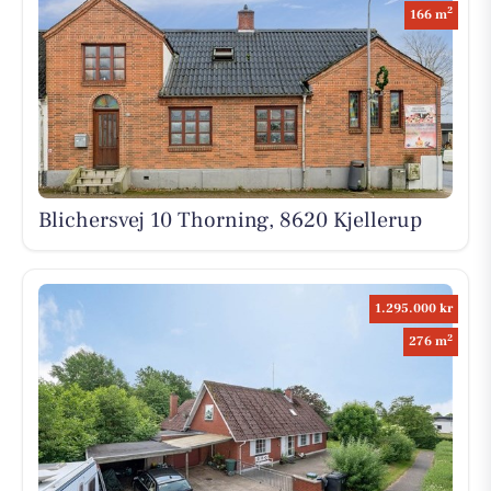
2
166 m
Blichersvej 10 Thorning, 8620 Kjellerup
1.295.000 kr
2
276 m