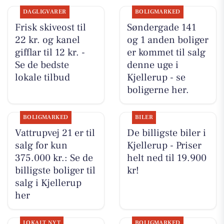
DAGLIGVARER
BOLIGMARKED
Frisk skiveost til
Søndergade 141
22 kr. og kanel
og 1 anden boliger
gifflar til 12 kr. -
er kommet til salg
Se de bedste
denne uge i
lokale tilbud
Kjellerup - se
boligerne her.
BOLIGMARKED
BILER
Vattrupvej 21 er til
De billigste biler i
salg for kun
Kjellerup - Priser
375.000 kr.: Se de
helt ned til 19.900
billigste boliger til
kr!
salg i Kjellerup
her
LOKALT NYT
BOLIGMARKED