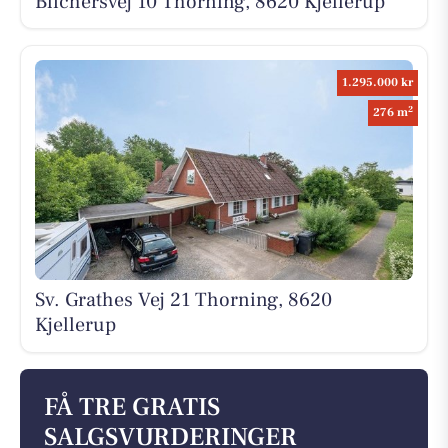
Blichersvej 10 Thorning, 8620 Kjellerup
1.295.000 kr
2
276 m
Sv. Grathes Vej 21 Thorning, 8620
Kjellerup
FÅ TRE GRATIS
SALGSVURDERINGER