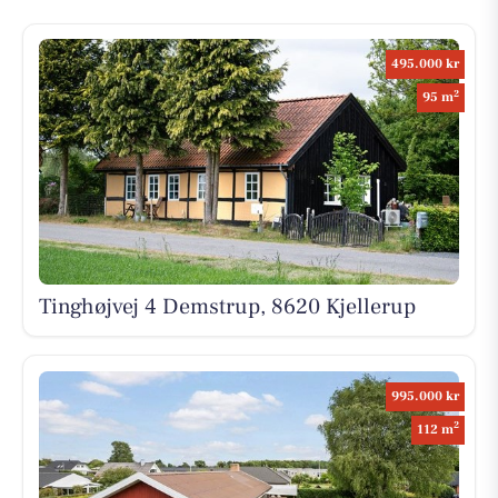
495.000 kr
2
95 m
Tinghøjvej 4 Demstrup, 8620 Kjellerup
995.000 kr
2
112 m