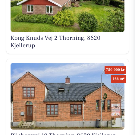
Kong Knuds Vej 2 Thorning, 8620
Kjellerup
750.000 kr
2
166 m