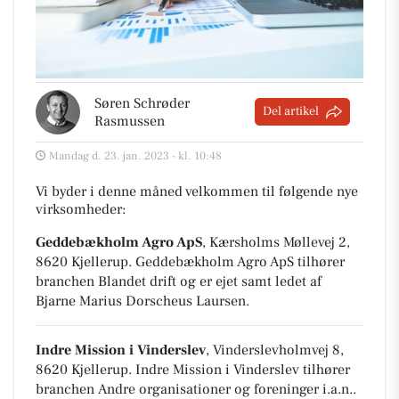
Søren Schrøder
Del artikel
Rasmussen
Mandag d. 23. jan. 2023 - kl. 10:48
Vi byder i denne måned velkommen til følgende nye
virksomheder:
Geddebækholm Agro ApS
, Kærsholms Møllevej 2,
8620 Kjellerup
.
Geddebækholm Agro ApS tilhører
branchen
Blandet drift
og er ejet samt ledet af
Bjarne Marius Dorscheus Laursen.
Indre Mission i Vinderslev
, Vinderslevholmvej 8,
8620 Kjellerup
.
Indre Mission i Vinderslev tilhører
branchen
Andre organisationer og foreninger i.a.n.
.