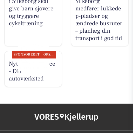
i Silkeborg skal
Silkeborg
give børn sjovere
medfører lukkede
og tryggere
p-pladser og
cykeltræning
ændrede busruter
– planlæg din
transport i god tid
SPONSORERET
OPSLAGSTAVLEN
Nyt fra Rs-Service
- DIT
autoværksted
VORES
Kjellerup