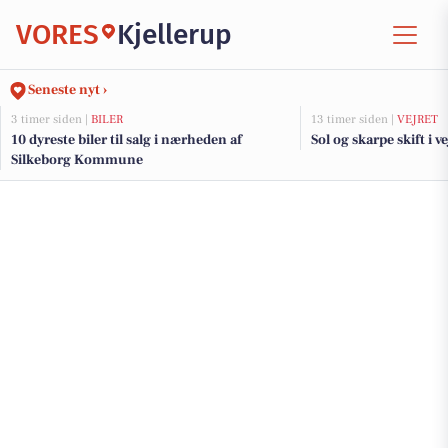
VORES
Kjellerup
Seneste nyt ›
3 timer siden |
BILER
13 timer siden |
VEJRET
10 dyreste biler til salg i nærheden af
Sol og skarpe skift i ve
Silkeborg Kommune