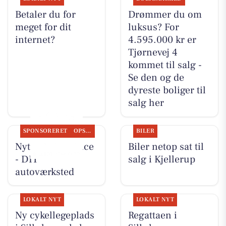
Betaler du for
Drømmer du om
meget for dit
luksus? For
internet?
4.595.000 kr er
Tjørnevej 4
kommet til salg -
Se den og de
dyreste boliger til
salg her
SPONSORERET
OPSLAGSTAVLEN
BILER
Nyt fra Rs-Service
Biler netop sat til
- DIT
salg i Kjellerup
autoværksted
LOKALT NYT
LOKALT NYT
Ny cykellegeplads
Regattaen i