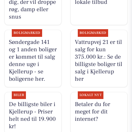
dig, der vil droppe
lokale tilbud
røg, damp eller
snus
BOLIGMARKED
BOLIGMARKED
Søndergade 141
Vattrupvej 21 er til
og 1 anden boliger
salg for kun
er kommet til salg
375.000 kr.: Se de
denne uge i
billigste boliger til
Kjellerup - se
salg i Kjellerup
boligerne her.
her
BILER
LOKALT NYT
De billigste biler i
Betaler du for
Kjellerup - Priser
meget for dit
helt ned til 19.900
internet?
kr!