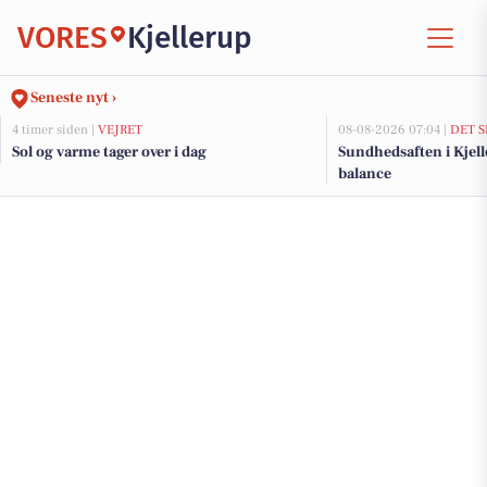
VORES
Kjellerup
Seneste nyt ›
4 timer siden |
VEJRET
08-08-2026 07:04 |
DET S
Sol og varme tager over i dag
Sundhedsaften i Kjeller
balance