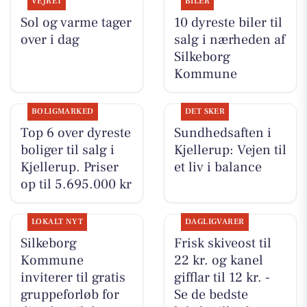
VEJRET
BILER
Sol og varme tager
10 dyreste biler til
over i dag
salg i nærheden af
Silkeborg
Kommune
BOLIGMARKED
DET SKER
Top 6 over dyreste
Sundhedsaften i
boliger til salg i
Kjellerup: Vejen til
Kjellerup. Priser
et liv i balance
op til 5.695.000 kr
LOKALT NYT
DAGLIGVARER
Silkeborg
Frisk skiveost til
Kommune
22 kr. og kanel
inviterer til gratis
gifflar til 12 kr. -
gruppeforløb for
Se de bedste