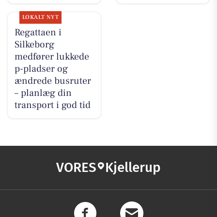
LOKALT NYT
Regattaen i
Silkeborg
medfører lukkede
p-pladser og
ændrede busruter
– planlæg din
transport i god tid
VORES
Kjellerup