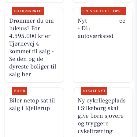
BOLIGMARKED
SPONSORERET
OPSLAGSTAVLEN
Drømmer du om
Nyt fra Rs-Service
luksus? For
- DIT
4.595.000 kr er
autoværksted
Tjørnevej 4
kommet til salg -
Se den og de
dyreste boliger til
salg her
BILER
LOKALT NYT
Biler netop sat til
Ny cykellegeplads
salg i Kjellerup
i Silkeborg skal
give børn sjovere
og tryggere
cykeltræning