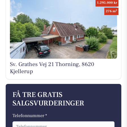
1.295.000 kr
2
276 m
Sv. Grathes Vej 21 Thorning, 8620
Kjellerup
FÅ TRE GRATIS
SALGSVURDERINGER
Telefonnummer *