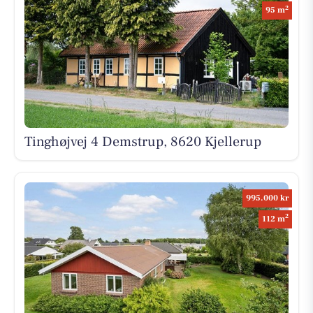
2
95 m
Tinghøjvej 4 Demstrup, 8620 Kjellerup
995.000 kr
2
112 m