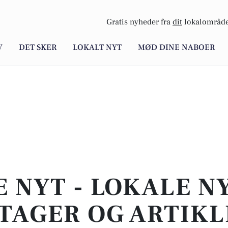
Gratis nyheder fra
dit
lokalområde
V
DET SKER
LOKALT NYT
MØD DINE NABOER
E NYT - LOKALE N
TAGER OG ARTIKL