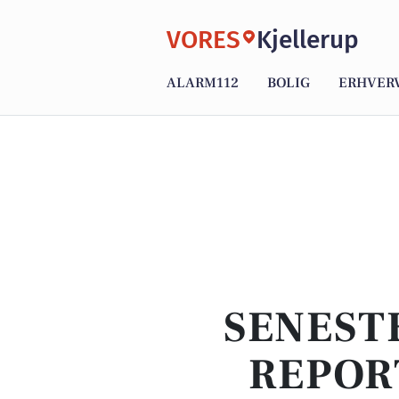
VORES
Kjellerup
ALARM112
BOLIG
ERHVER
SENEST
REPOR