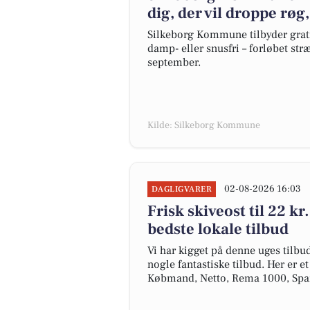
dig, der vil droppe røg
Silkeborg Kommune tilbyder gratis
damp- eller snusfri – forløbet stræ
september.
Kilde: Silkeborg Kommune
02-08-2026 16:03
DAGLIGVARER
Frisk skiveost til 22 kr.
bedste lokale tilbud
Vi har kigget på denne uges tilbu
nogle fantastiske tilbud. Her er e
Købmand, Netto, Rema 1000, Spa