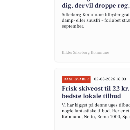
dig, der vil droppe røg
Silkeborg Kommune tilbyder gratis
damp- eller snusfri – forløbet stræ
september.
Kilde: Silkeborg Kommune
02-08-2026 16:03
DAGLIGVARER
Frisk skiveost til 22 kr.
bedste lokale tilbud
Vi har kigget på denne uges tilbu
nogle fantastiske tilbud. Her er e
Købmand, Netto, Rema 1000, Spa