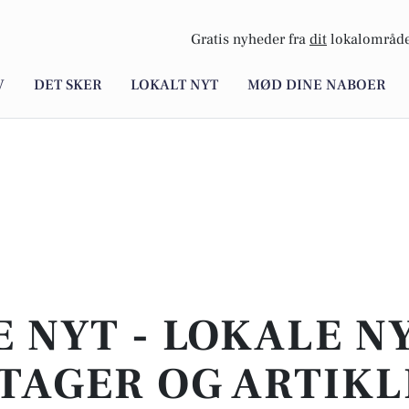
Gratis nyheder fra
dit
lokalområde
V
DET SKER
LOKALT NYT
MØD DINE NABOER
E NYT - LOKALE N
TAGER OG ARTIKL