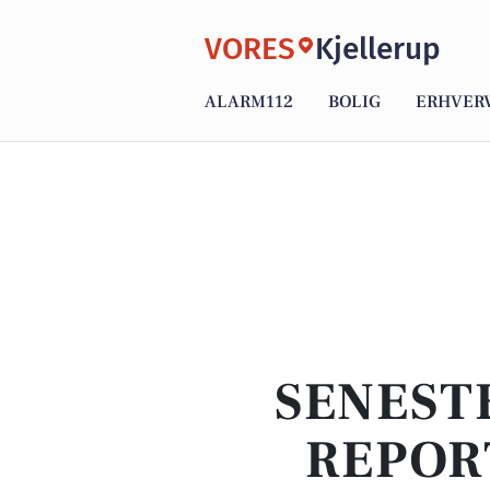
VORES
Kjellerup
ALARM112
BOLIG
ERHVER
SENEST
REPOR