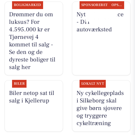
BOLIGMARKED
SPONSORERET
OPSLAGSTAVLEN
Drømmer du om
Nyt fra Rs-Service
luksus? For
- DIT
4.595.000 kr er
autoværksted
Tjørnevej 4
kommet til salg -
Se den og de
dyreste boliger til
salg her
BILER
LOKALT NYT
Biler netop sat til
Ny cykellegeplads
salg i Kjellerup
i Silkeborg skal
give børn sjovere
og tryggere
cykeltræning