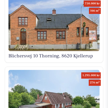
750.000 kr
2
166 m
Blichersvej 10 Thorning, 8620 Kjellerup
1.295.000 kr
2
276 m