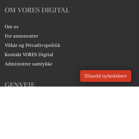
OM VORES DIGITAL
Om os
For annoncører
Vilkår og Privatlivspolitik
Kontakt VORES Digital
Administrer samtykke
Tilmeld nyhedsbrev
GENVEJE
Seneste nyt fra Kjellerup
Vores lokale erhverv
Kalenderen for Kjellerup
Fakta om Kjellerup
Erhvervsartikler