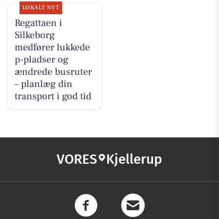
LOKALT NYT
Regattaen i
Silkeborg
medfører lukkede
p-pladser og
ændrede busruter
– planlæg din
transport i god tid
VORES
Kjellerup