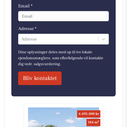
Email *
Adresse *
Adresse
Dine oplysninger deles med op til tre lokale
ejendomsmæglere, som efterfølgende vil kontakte
dig vedr. salgsvurdering.
Bliv kontaktet
4.495.000 kr
2
184 m