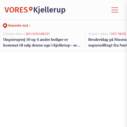
VORES
Kjellerup
Seneste nyt ›
3 timer siden |
BOLIGMARKED
4 timer siden |
DET SKER
Ungstrupvej 10 og 4 andre boliger er
Broderidag på Museu
kommet til salg denne uge i Kjellerup - se
sogneudflugt fra Nør
boligerne her.
Kjellerup byder på ku