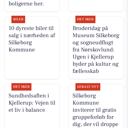
boligerne her.
BILER
DET SKER
10 dyreste biler til
Broderidag på
salg i nærheden af
Museum Silkeborg
Silkeborg
og sogneudflugt
Kommune
fra Nørskovlund:
Ugen i Kjellerup
byder på kultur og
fællesskab
DET SKER
LOKALT NYT
Sundhedsaften i
Silkeborg
Kjellerup: Vejen til
Kommune
et liv i balance
inviterer til gratis
gruppeforløb for
dig, der vil droppe