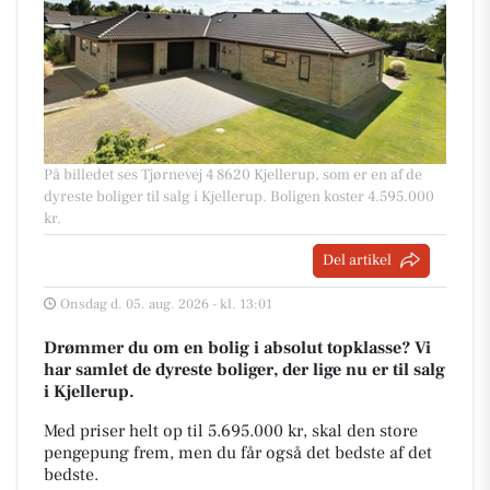
På billedet ses Tjørnevej 4 8620 Kjellerup, som er en af de
dyreste boliger til salg i Kjellerup. Boligen koster 4.595.000
kr.
Del artikel
Onsdag d. 05. aug. 2026 - kl. 13:01
Drømmer du om en bolig i absolut topklasse? Vi
har samlet de dyreste boliger, der lige nu er til salg
i Kjellerup.
Med priser helt op til 5.695.000 kr, skal den store
pengepung frem, men du får også det bedste af det
bedste.