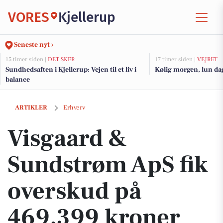
VORES
Kjellerup
Seneste nyt ›
15 timer siden |
DET SKER
17 timer siden |
VEJRET
Sundhedsaften i Kjellerup: Vejen til et liv i
Kølig morgen, lun da
balance
Visgaard & Sundstrøm ApS fik overskud på 469.399 kroner
ARTIKLER
Erhverv
Visgaard &
Sundstrøm ApS fik
overskud på
469.399 kroner