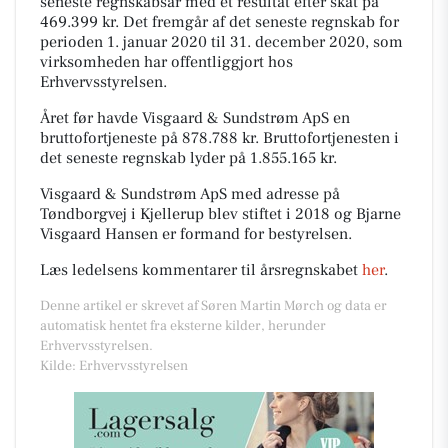
seneste regnskabsår med et resultat efter skat på
469.399 kr. Det fremgår af det seneste regnskab for
perioden 1. januar 2020 til 31. december 2020, som
virksomheden har offentliggjort hos
Erhvervsstyrelsen.
Året før havde Visgaard & Sundstrøm ApS en
bruttofortjeneste på 878.788 kr. Bruttofortjenesten i
det seneste regnskab lyder på 1.855.165 kr.
Visgaard & Sundstrøm ApS med adresse på
Tøndborgvej i Kjellerup blev stiftet i 2018 og Bjarne
Visgaard Hansen er formand for bestyrelsen.
Læs ledelsens kommentarer til årsregnskabet
her
.
Denne artikel er skrevet af Søren Martin Mørch og data er
automatisk hentet fra eksterne kilder, herunder
Erhvervsstyrelsen.
Kilde: Erhvervsstyrelsen