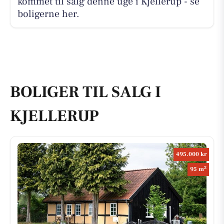
kommet til salg denne uge i Kjellerup - se
boligerne her.
BOLIGER TIL SALG I
KJELLERUP
495.000 kr
2
95 m