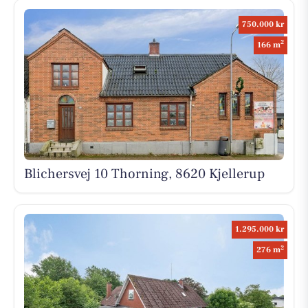
750.000 kr
2
166 m
Blichersvej 10 Thorning, 8620 Kjellerup
1.295.000 kr
2
276 m