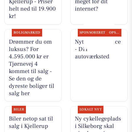
Kjellerup - Priser
meget for dit
helt ned til 19.900
internet?
kr!
BOLIGMARKED
SPONSORERET
OPSLAGSTAVLEN
Drømmer du om
Nyt fra Rs-Service
luksus? For
- DIT
4.595.000 kr er
autoværksted
Tjørnevej 4
kommet til salg -
Se den og de
dyreste boliger til
salg her
BILER
LOKALT NYT
Biler netop sat til
Ny cykellegeplads
salg i Kjellerup
i Silkeborg skal