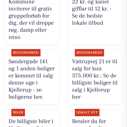
Kommune
22 kr. og kanel
inviterer til gratis
gifflar til 12 kr. -
gruppeforløb for
Se de bedste
dig, der vil droppe
lokale tilbud
røg, damp eller
snus
BOLIGMARKED
BOLIGMARKED
Søndergade 141
Vattrupvej 21 er til
og 1 anden boliger
salg for kun
er kommet til salg
375.000 kr.: Se de
denne uge i
billigste boliger til
Kjellerup - se
salg i Kjellerup
boligerne her.
her
BILER
LOKALT NYT
De billigste biler i
Betaler du for