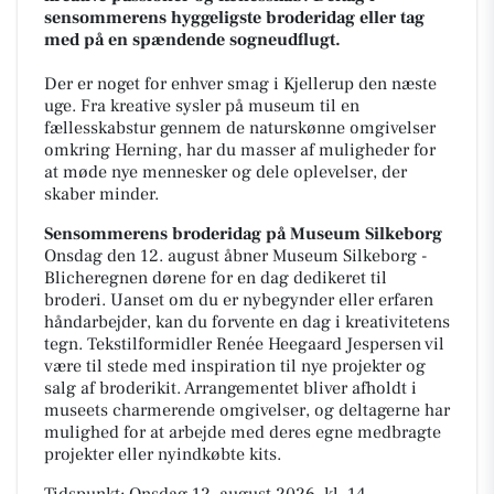
sensommerens hyggeligste broderidag eller tag
med på en spændende sogneudflugt.
Der er noget for enhver smag i Kjellerup den næste
uge. Fra kreative sysler på museum til en
fællesskabstur gennem de naturskønne omgivelser
omkring Herning, har du masser af muligheder for
at møde nye mennesker og dele oplevelser, der
skaber minder.
Sensommerens broderidag på Museum Silkeborg
Onsdag den 12. august åbner Museum Silkeborg -
Blicheregnen dørene for en dag dedikeret til
broderi. Uanset om du er nybegynder eller erfaren
håndarbejder, kan du forvente en dag i kreativitetens
tegn. Tekstilformidler Renée Heegaard Jespersen vil
være til stede med inspiration til nye projekter og
salg af broderikit. Arrangementet bliver afholdt i
museets charmerende omgivelser, og deltagerne har
mulighed for at arbejde med deres egne medbragte
projekter eller nyindkøbte kits.
Tidspunkt: Onsdag 12. august 2026, kl. 14