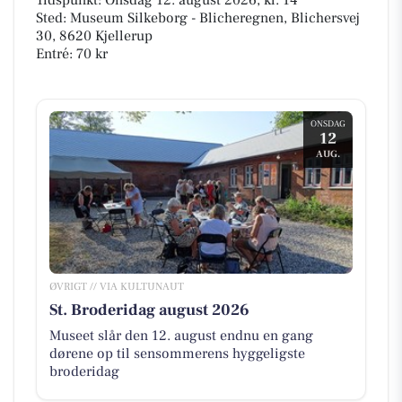
Sted: Museum Silkeborg - Blicheregnen, Blichersvej
30, 8620 Kjellerup
Entré: 70 kr
ONSDAG
12
AUG.
ØVRIGT // VIA KULTUNAUT
St. Broderidag august 2026
Museet slår den 12. august endnu en gang
dørene op til sensommerens hyggeligste
broderidag