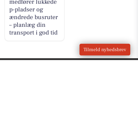
medfører lukkede
p-pladser og
ændrede busruter
– planlæg din
transport i god tid
Tilmeld nyhedsbrev
VORES
Kjellerup
OM VORES DIGITAL
Om os