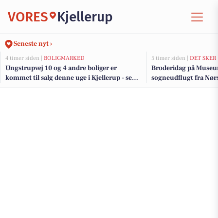
VORES
Kjellerup
Seneste nyt ›
4 timer siden |
BOLIGMARKED
5 timer siden |
DET SKER
Ungstrupvej 10 og 4 andre boliger er
Broderidag på Museu
kommet til salg denne uge i Kjellerup - se
sogneudflugt fra Nør
boligerne her.
Kjellerup byder på ku