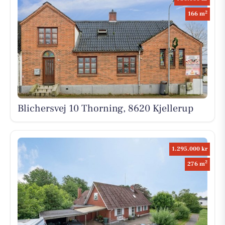
2
166 m
Blichersvej 10 Thorning, 8620 Kjellerup
1.295.000 kr
2
276 m