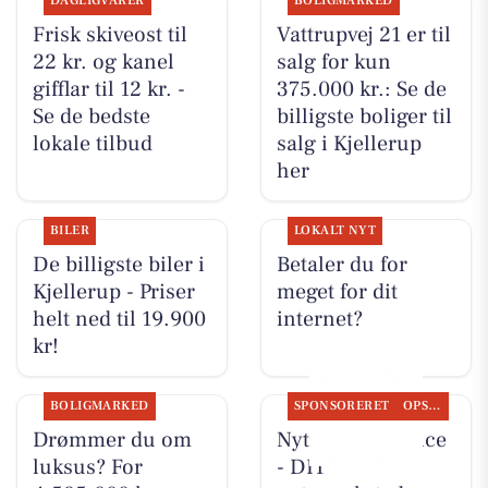
DAGLIGVARER
BOLIGMARKED
Frisk skiveost til
Vattrupvej 21 er til
22 kr. og kanel
salg for kun
gifflar til 12 kr. -
375.000 kr.: Se de
Se de bedste
billigste boliger til
lokale tilbud
salg i Kjellerup
her
BILER
LOKALT NYT
De billigste biler i
Betaler du for
Kjellerup - Priser
meget for dit
helt ned til 19.900
internet?
kr!
BOLIGMARKED
SPONSORERET
OPSLAGSTAVLEN
Drømmer du om
Nyt fra Rs-Service
luksus? For
- DIT