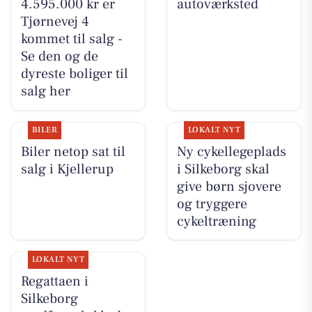
4.595.000 kr er
autoværksted
Tjørnevej 4
kommet til salg -
Se den og de
dyreste boliger til
salg her
BILER
LOKALT NYT
Biler netop sat til
Ny cykellegeplads
salg i Kjellerup
i Silkeborg skal
give børn sjovere
og tryggere
cykeltræning
LOKALT NYT
Regattaen i
Silkeborg