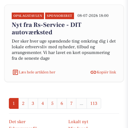
08-07-2026 18:00
OPSLAGSTAVLEN
SPONSORERET
Nyt fra Rs-Service - DIT
autoværksted
Der sker hver uge spændende ting omkring dig i det
lokale erhvervsliv med nyheder, tilbud og
arrangementer. Vi har lavet en kort opsummering
fra de seneste dage
Læs hele artiklen her
Kopiér link
1
2
3
4
5
6
7
...
113
Det sker
Lokalt nyt