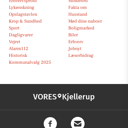
Erhvervsprofil
Mindeord
Lykønskning
Fakta om
Opslagstavlen
Husstand
Krop & Sundhed
Mød dine naboer
Sport
Boligmarked
Dagligvarer
Biler
Vejret
Erhverv
Alarm112
Jobnyt
Historisk
Læserbidrag
Kommunalvalg 2025
VORES
Kjellerup