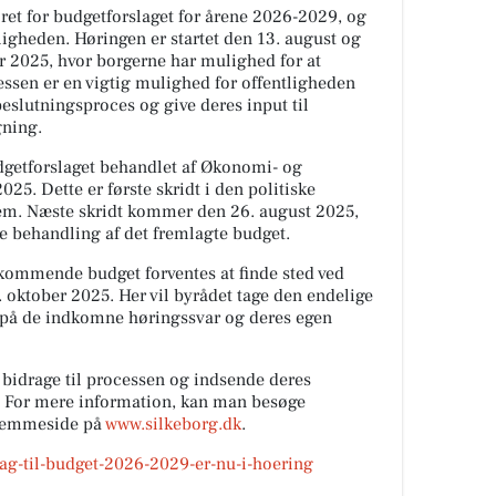
ret for budgetforslaget for årene 2026-2029, og
tligheden. Høringen er startet den 13. august og
er 2025, hvor borgerne har mulighed for at
ssen er en vigtig mulighed for offentligheden
beslutningsproces og give deres input til
ning.
udgetforslaget behandlet af Økonomi- og
25. Dette er første skridt i den politiske
em. Næste skridt kommer den 26. august 2025,
e behandling af det fremlagte budget.
kommende budget forventes at finde sted ved
 oktober 2025. Her vil byrådet tage den endelige
 på de indkomne høringssvar og deres egen
t bidrage til processen og indsende deres
. For mere information, kan man besøge
hjemmeside på
www.silkeborg.dk
.
lag-til-budget-2026-2029-er-nu-i-hoering