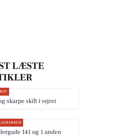
ST LÆSTE
TIKLER
JRET
og skarpe skift i vejret
LIGMARKED
dergade 141 og 1 anden