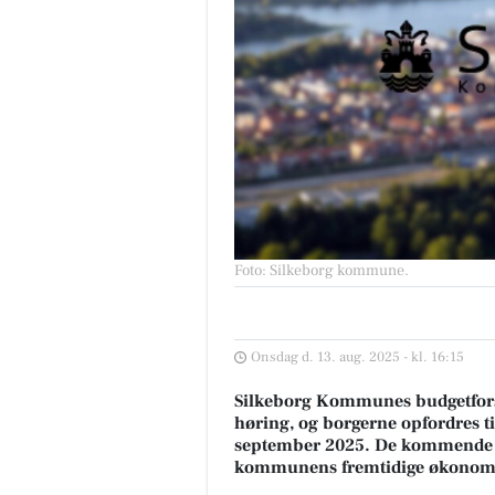
Foto: Silkeborg kommune
.
Onsdag d. 13. aug. 2025 - kl. 16:15
Silkeborg Kommunes budgetforsla
høring, og borgerne opfordres ti
september 2025. De kommende må
kommunens fremtidige økonom