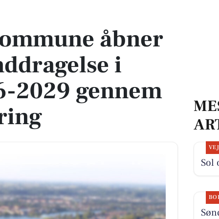
ddragelse i budget 2026-2029 gennem offentlig høring
Kommune åbner
nddragelse i
6-2029 gennem
ME
ring
AR
VE
Sol 
BO
Søn