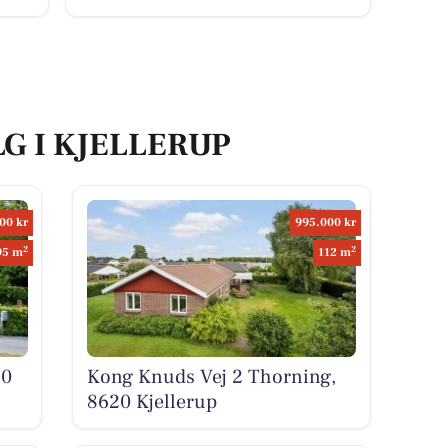
LG I KJELLERUP
00 kr
995.000 kr
2
2
95 m
112 m
20
Kong Knuds Vej 2 Thorning,
8620 Kjellerup