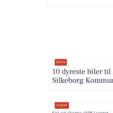
BILER
10 dyreste biler ti
Silkeborg Kommu
VEJRET