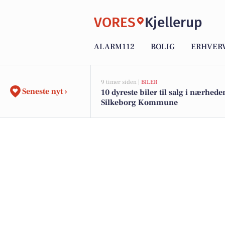
VORES
Kjellerup
ALARM112
BOLIG
ERHVER
9 timer siden |
BILER
Seneste nyt ›
10 dyreste biler til salg i nærhede
Silkeborg Kommune