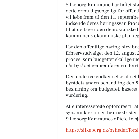
Silkeborg Kommune har løftet slø
dette er nu tilgængeligt for offen
vil løbe frem til den 11. septemb
indsende deres høringssvar. Proce
til at deltage i den demokratiske 
kommunens økonomiske planlæg
Før den offentlige høring blev b
Erhvervsudvalget den 12. august 20
proces, som budgettet skal igenn
når byrådet gennemfører sin først
Den endelige godkendelse af det 
byrådets anden behandling den 8.
beslutning om budgettet, baseret
vurdering.
Alle interesserede opfordres til a
synspunkter inden høringsfristen
Silkeborg Kommunes officielle 
https://silkeborg.dk/nyheder/fors