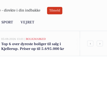
 -
direkte i din indbakke
Tilmeld
SPORT
VEJRET
05-08-2026 13:01 |
BOLIGMARKED
04-08-2026 14:15
‹
›
Top 6 over dyreste boliger til salg i
Silkeborg Ko
Kjellerup. Priser op til 5.695.000 kr
gruppeforløb
damp eller 