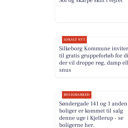
Sol og skarpe skift i vejret
LOKALT NYT
Silkeborg Kommune inviter
til gratis gruppeforløb for d
der vil droppe røg, damp el
snus
BOLIGMARKED
Søndergade 141 og 1 anden
boliger er kommet til salg
denne uge i Kjellerup - se
boligerne her.