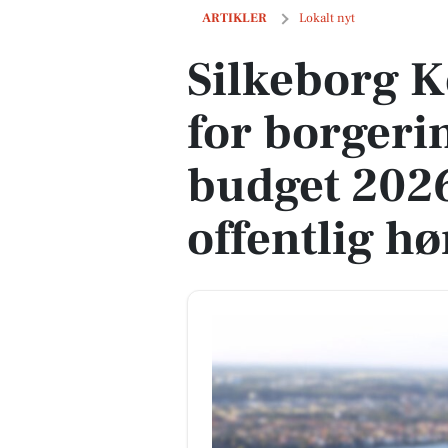
Silkeborg Kommune åbner for borgerin
ARTIKLER
Lokalt nyt
Silkeborg 
for borgeri
budget 202
offentlig hø