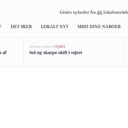
Gratis nyheder fra
dit
lokalområde
V
DET SKER
LOKALT NYT
MØD DINE NABOER
18 timer siden |
VEJRET
n af
Sol og skarpe skift i vejret