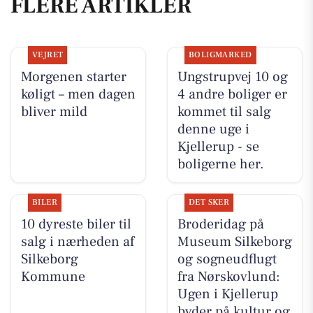
FLERE ARTIKLER
VEJRET
BOLIGMARKED
Morgenen starter
Ungstrupvej 10 og
køligt – men dagen
4 andre boliger er
bliver mild
kommet til salg
denne uge i
Kjellerup - se
boligerne her.
BILER
DET SKER
10 dyreste biler til
Broderidag på
salg i nærheden af
Museum Silkeborg
Silkeborg
og sogneudflugt
Kommune
fra Nørskovlund:
Ugen i Kjellerup
byder på kultur og