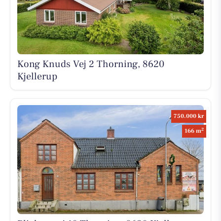
Kong Knuds Vej 2 Thorning, 8620
Kjellerup
750.000 kr
2
166 m