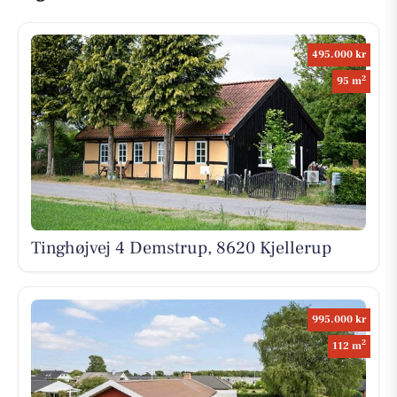
495.000 kr
2
95 m
Tinghøjvej 4 Demstrup, 8620 Kjellerup
995.000 kr
2
112 m