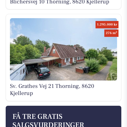
Blichersvej 10 Thorning, 8620 Kjellerup
1.295.000 kr
2
276 m
Sv. Grathes Vej 21 Thorning, 8620
Kjellerup
FÅ TRE GRATIS
SALGSVURDERINGER