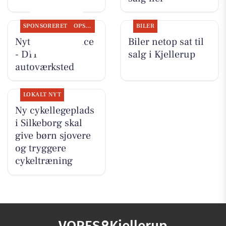
SPONSORERET
OPSLAGSTAVLEN
BILER
Nyt fra Rs-Service
Biler netop sat til
- DIT
salg i Kjellerup
autoværksted
LOKALT NYT
Ny cykellegeplads
i Silkeborg skal
give børn sjovere
og tryggere
cykeltræning
VORES
Kjellerup