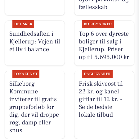
fællesskab
DET SKER
BOLIGMARKED
Sundhedsaften i
Top 6 over dyreste
Kjellerup: Vejen til
boliger til salg i
et liv i balance
Kjellerup. Priser
op til 5.695.000 kr
LOKALT NYT
DAGLIGVARER
Silkeborg
Frisk skiveost til
Kommune
22 kr. og kanel
inviterer til gratis
gifflar til 12 kr. -
gruppeforløb for
Se de bedste
dig, der vil droppe
lokale tilbud
røg, damp eller
snus