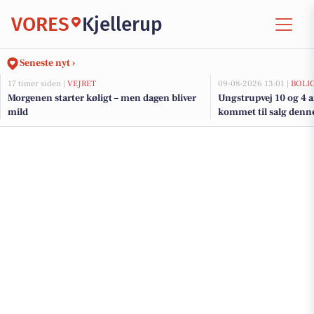
VORES
Kjellerup
Seneste nyt ›
17 timer siden |
VEJRET
09-08-2026 13:01 |
BOLI
Morgenen starter køligt – men dagen bliver
Ungstrupvej 10 og 4 a
mild
kommet til salg denne 
boligerne her.