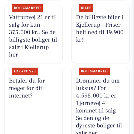
BOLIGMARKED
BILER
Vattrupvej 21 er til
De billigste biler i
salg for kun
Kjellerup - Priser
375.000 kr.: Se de
helt ned til 19.900
billigste boliger til
kr!
salg i Kjellerup
her
LOKALT NYT
BOLIGMARKED
Betaler du for
Drømmer du om
meget for dit
luksus? For
internet?
4.595.000 kr er
Tjørnevej 4
kommet til salg -
Se den og de
dyreste boliger til
salg her