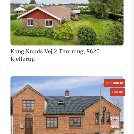
Kong Knuds Vej 2 Thorning, 8620
Kjellerup
750.000 kr
2
166 m