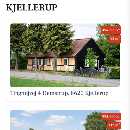
KJELLERUP
495.000 kr
2
95 m
Tinghøjvej 4 Demstrup, 8620 Kjellerup
995.000 kr
2
112 m