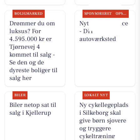
BOLIGMARKED
SPONSORERET
OPSLAGSTAVLEN
Drømmer du om
Nyt fra Rs-Service
luksus? For
- DIT
4.595.000 kr er
autoværksted
Tjørnevej 4
kommet til salg -
Se den og de
dyreste boliger til
salg her
BILER
LOKALT NYT
Biler netop sat til
Ny cykellegeplads
salg i Kjellerup
i Silkeborg skal
give børn sjovere
og tryggere
cykeltræning