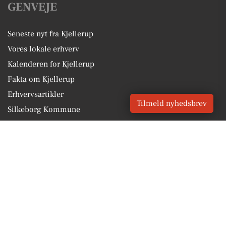
GENVEJE
Seneste nyt fra Kjellerup
Vores lokale erhverv
Kalenderen for Kjellerup
Fakta om Kjellerup
Erhvervsartikler
Tilmeld nyhedsbrev
Silkeborg Kommune
Få en gratis salgsvurdering
Sponsoreret indhold
Vores Digital © 2026
Kontakt VORES Digital
CVR: 41179082