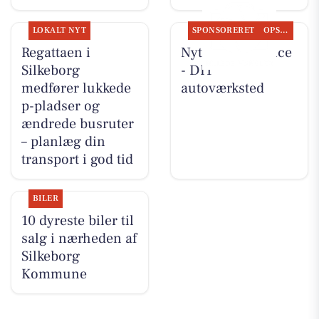
LOKALT NYT
SPONSORERET
OPSLAGSTAVLEN
Regattaen i
Nyt fra Rs-Service
Silkeborg
- DIT
medfører lukkede
autoværksted
p-pladser og
ændrede busruter
– planlæg din
transport i god tid
BILER
10 dyreste biler til
salg i nærheden af
Silkeborg
Kommune