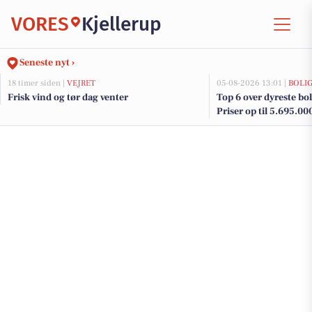
VORES
Kjellerup
Seneste nyt ›
18 timer siden |
VEJRET
05-08-2026 13:01 |
BOLI
Frisk vind og tør dag venter
Top 6 over dyreste boli
Priser op til 5.695.00