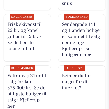
snus
DAGLIGVARER
BOLIGMARKED
Frisk skiveost til
Søndergade 141
22 kr. og kanel
og 1 anden boliger
gifflar til 12 kr. -
er kommet til salg
Se de bedste
denne uge i
lokale tilbud
Kjellerup - se
boligerne her.
BOLIGMARKED
LOKALT NYT
Vattrupvej 21 er til
Betaler du for
salg for kun
meget for dit
375.000 kr.: Se de
internet?
billigste boliger til
salg i Kjellerup
her