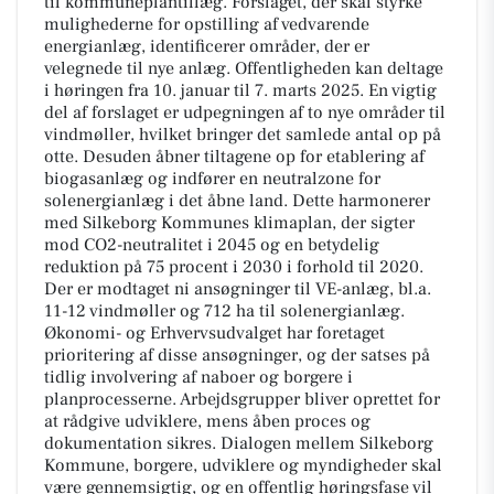
til kommuneplantillæg. Forslaget, der skal styrke
mulighederne for opstilling af vedvarende
energianlæg, identificerer områder, der er
velegnede til nye anlæg. Offentligheden kan deltage
i høringen fra 10. januar til 7. marts 2025. En vigtig
del af forslaget er udpegningen af to nye områder til
vindmøller, hvilket bringer det samlede antal op på
otte. Desuden åbner tiltagene op for etablering af
biogasanlæg og indfører en neutralzone for
solenergianlæg i det åbne land. Dette harmonerer
med Silkeborg Kommunes klimaplan, der sigter
mod CO2-neutralitet i 2045 og en betydelig
reduktion på 75 procent i 2030 i forhold til 2020.
Der er modtaget ni ansøgninger til VE-anlæg, bl.a.
11-12 vindmøller og 712 ha til solenergianlæg.
Økonomi- og Erhvervsudvalget har foretaget
prioritering af disse ansøgninger, og der satses på
tidlig involvering af naboer og borgere i
planprocesserne. Arbejdsgrupper bliver oprettet for
at rådgive udviklere, mens åben proces og
dokumentation sikres. Dialogen mellem Silkeborg
Kommune, borgere, udviklere og myndigheder skal
være gennemsigtig, og en offentlig høringsfase vil