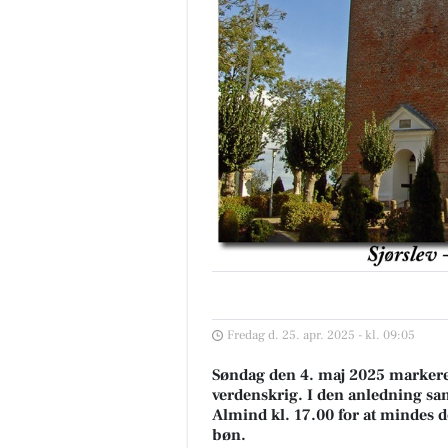
Fredag d. 25. apr. 2025 - kl. 09:05
Søndag den 4. maj 2025 markerer
verdenskrig. I den anledning sa
Almind kl. 17.00 for at mindes 
bøn.