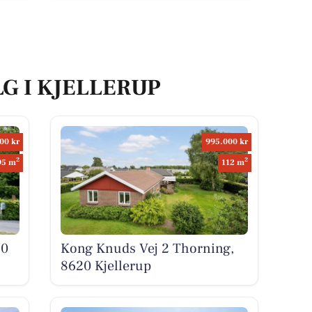
LG I KJELLERUP
00 kr
995.000 kr
2
2
95 m
112 m
20
Kong Knuds Vej 2 Thorning,
8620 Kjellerup