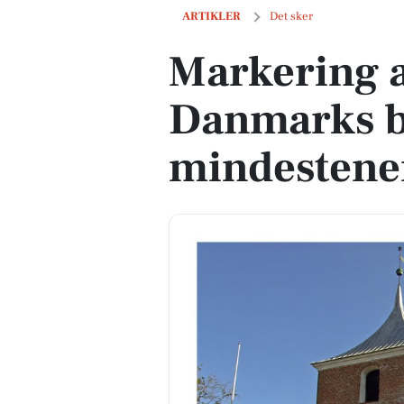
Markering af 80-året for Danmarks bef
ARTIKLER
Det sker
Markering a
Danmarks be
mindestene