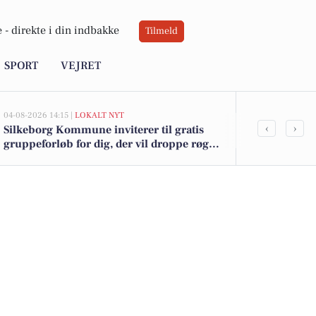
 -
direkte i din indbakke
Tilmeld
SPORT
VEJRET
04-08-2026 14:15 |
LOKALT NYT
02-08-2026 16:0
‹
›
Silkeborg Kommune inviterer til gratis
Frisk skiveost
gruppeforløb for dig, der vil droppe røg,
12 kr. - Se d
damp eller snus