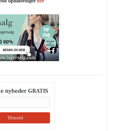
neste opdateringer
her
le nyheder GRATIS
Tilmeld