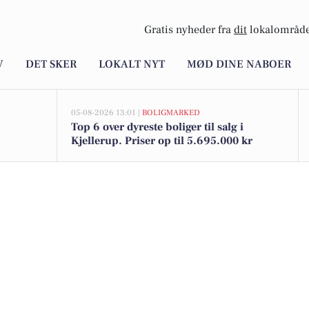
Gratis nyheder fra
dit
lokalområde
V
DET SKER
LOKALT NYT
MØD DINE NABOER
05-08-2026 13:01 |
BOLIGMARKED
Top 6 over dyreste boliger til salg i
Kjellerup. Priser op til 5.695.000 kr