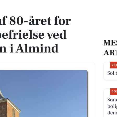
rielse ved mindestenen i Almind
f 80-året for
frielse ved
ME
n i Almind
AR
VE
Sol 
BO
Søn
boli
denn