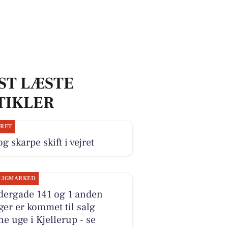
ST LÆSTE
TIKLER
JRET
og skarpe skift i vejret
LIGMARKED
dergade 141 og 1 anden
ger er kommet til salg
e uge i Kjellerup - se