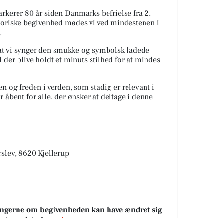
rkerer 80 år siden Danmarks befrielse fra 2.
storiske begivenhed mødes vi ved mindestenen i
.
at vi synger den smukke og symbolsk ladede
l der blive holdt et minuts stilhed for at mindes
en og freden i verden, som stadig er relevant i
åbent for alle, der ønsker at deltage i denne
ørslev, 8620 Kjellerup
sningerne om begivenheden kan have ændret sig