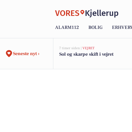
VORES
Kjellerup
ALARM112
BOLIG
ERHVER
7 timer siden |
VEJRET
Seneste nyt ›
Sol og skarpe skift i vejret