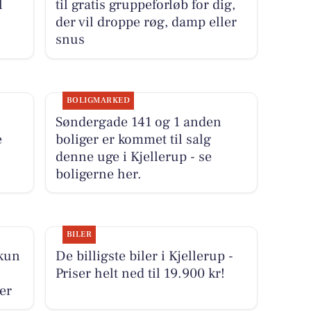
l
til gratis gruppeforløb for dig,
der vil droppe røg, damp eller
snus
BOLIGMARKED
Søndergade 141 og 1 anden
e
boliger er kommet til salg
denne uge i Kjellerup - se
boligerne her.
BILER
 kun
De billigste biler i Kjellerup -
Priser helt ned til 19.900 kr!
her