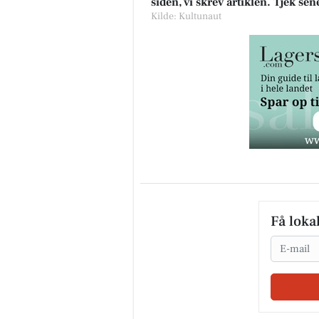
siden, vi skrev artiklen. Tjek se
Kilde: Kultunaut
Få loka
Email