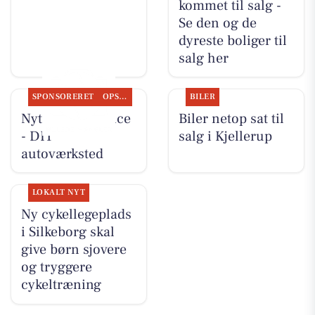
kommet til salg -
Se den og de
dyreste boliger til
salg her
SPONSORERET
OPSLAGSTAVLEN
BILER
Nyt fra Rs-Service
Biler netop sat til
- DIT
salg i Kjellerup
autoværksted
LOKALT NYT
Ny cykellegeplads
i Silkeborg skal
give børn sjovere
og tryggere
cykeltræning