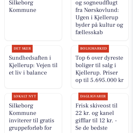
Silkeborg
og sogneudflugt
Kommune
fra Nørskovlund:
Ugen i Kjellerup
byder på kultur og
fællesskab
DET SKER
BOLIGMARKED
Sundhedsaften i
Top 6 over dyreste
Kjellerup: Vejen til
boliger til salg i
et liv i balance
Kjellerup. Priser
op til 5.695.000 kr
LOKALT NYT
DAGLIGVARER
Silkeborg
Frisk skiveost til
Kommune
22 kr. og kanel
inviterer til gratis
gifflar til 12 kr. -
gruppeforløb for
Se de bedste