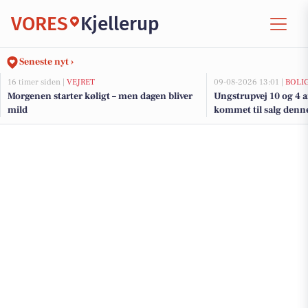
VORES
Kjellerup
Seneste nyt ›
16 timer siden |
VEJRET
09-08-2026 13:01 |
BOLI
Morgenen starter køligt – men dagen bliver
Ungstrupvej 10 og 4 a
mild
kommet til salg denne 
boligerne her.