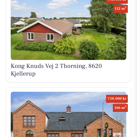
2
112 m
Kong Knuds Vej 2 Thorning, 8620
Kjellerup
750.000 kr
2
166 m