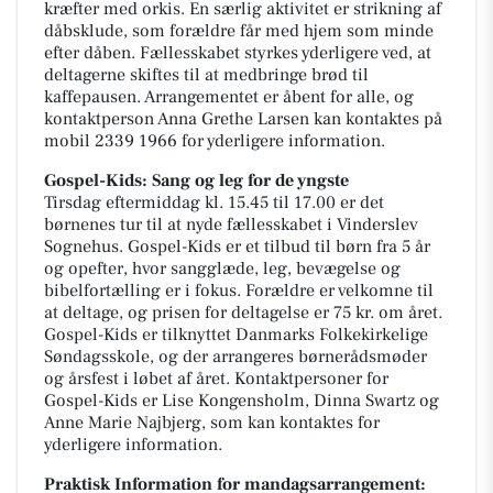
kræfter med orkis. En særlig aktivitet er strikning af
dåbsklude, som forældre får med hjem som minde
efter dåben. Fællesskabet styrkes yderligere ved, at
deltagerne skiftes til at medbringe brød til
kaffepausen. Arrangementet er åbent for alle, og
kontaktperson Anna Grethe Larsen kan kontaktes på
mobil 2339 1966 for yderligere information.
Gospel-Kids: Sang og leg for de yngste
Tirsdag eftermiddag kl. 15.45 til 17.00 er det
børnenes tur til at nyde fællesskabet i Vinderslev
Sognehus. Gospel-Kids er et tilbud til børn fra 5 år
og opefter, hvor sangglæde, leg, bevægelse og
bibelfortælling er i fokus. Forældre er velkomne til
at deltage, og prisen for deltagelse er 75 kr. om året.
Gospel-Kids er tilknyttet Danmarks Folkekirkelige
Søndagsskole, og der arrangeres børnerådsmøder
og årsfest i løbet af året. Kontaktpersoner for
Gospel-Kids er Lise Kongensholm, Dinna Swartz og
Anne Marie Najbjerg, som kan kontaktes for
yderligere information.
Praktisk Information for mandagsarrangement: