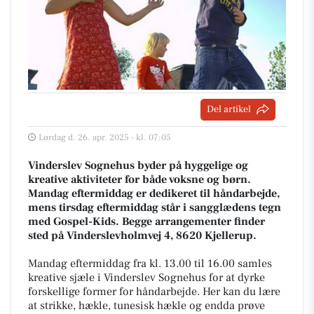
Del artikel
Lørdag d. 26. apr. 2025 - kl. 07:05
Vinderslev Sognehus byder på hyggelige og
kreative aktiviteter for både voksne og børn.
Mandag eftermiddag er dedikeret til håndarbejde,
mens tirsdag eftermiddag står i sangglædens tegn
med Gospel-Kids. Begge arrangementer finder
sted på Vinderslevholmvej 4, 8620 Kjellerup.
Mandag eftermiddag fra kl. 13.00 til 16.00 samles
kreative sjæle i Vinderslev Sognehus for at dyrke
forskellige former for håndarbejde. Her kan du lære
at strikke, hækle, tunesisk hækle og endda prøve